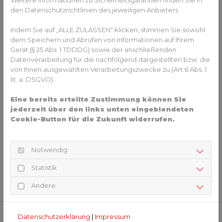
Weitere Informationen zu Sicherheitsgarantien finden Sie in
Beruf mit Zukunftschancen
den Datenschutzrichtlinien des jeweiligen Anbieters.
Wer all diese Voraussetzungen mitbringt, der kann sich auf
Indem Sie auf „ALLE ZULASSEN“ klicken, stimmen Sie sowohl
dem Speichern und Abrufen von Informationen auf Ihrem
einen Beruf mit rosigen Zukunftsaussichten freuen. Viele
Gerät (§ 25 Abs. 1 TDDDG) sowie der anschließenden
Maler und Lackieren absolvieren nach ihrer Ausbildung die
Datenverarbeitung für die nachfolgend dargestellten bzw. die
Meisterprüfung, machen ein Bachelor-Studium oder
von Ihnen ausgewählten Verarbeitungszwecke zu (Art 6 Abs. 1
werden Techniker im Malerhandwerk.
lit. a. DSGVO).
Eine bereits erteilte Zustimmung können Sie
Mehr Informationen zum Thema Ausbildung finden Sie
jederzeit über den links unten eingeblendeten
Cookie-Button für die Zukunft widerrufen.
hier
.
ZURÜCK ZUR ÜBERSICHT
Notwendig
Statistik
Andere
HINWEIS
Datenschutzerklärung
|
Impressum
Dein Ansprechpartner