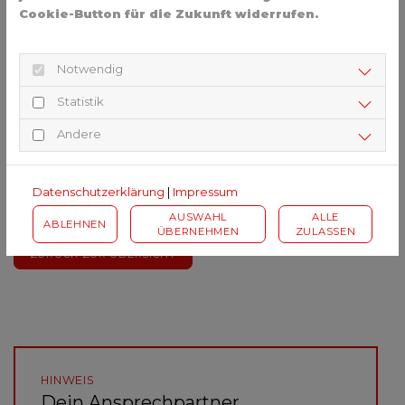
Bachelor of Engineering Architektur
Cookie-Button für die Zukunft widerrufen.
Bachelor of Arts Handwerksmanagement
Notwendig
Außerdem gibt es die Möglichkeit, bereits während der
Statistik
Ausbildung ein berufs- beziehungsweise
ausbildungsbegleitendes Studium aufzunehmen. Das
Andere
bedeutet zwar doppelter Lernaufwand, dafür haben
Absolventen am Ende der drei Jahre gleich zwei
Abschlüsse in der Tasche.
Datenschutzerklärung
|
Impressum
Mehr Informationen zum Thema Steinmetz finden Sie hier.
AUSWAHL
ALLE
ABLEHNEN
ÜBERNEHMEN
ZULASSEN
ZURÜCK ZUR ÜBERSICHT
HINWEIS
Dein Ansprechpartner