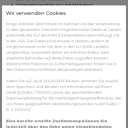
Unternehmensführung und Marketing
Wir verwenden Cookies.
Meisterausbildung
Einige Anbieter übermitteln im Rahmen von der Verarbeitung
zu den genannten Zwecken möglicherweise Daten an Länder
Auch die Meisterausbildung im Steinmetzhandwerk steht
außerhalb der EU/ des EWR (Drittlanddatenübermittlung), z.B.
in diesem Beruf zur Verfügung. Dafür benötigen
in die USA. Das Datenschutzniveau in diesen Ländern ist
Interessenten einige Jahre Berufserfahrung. Mit dem
möglicherweise nicht mit dem in den EU-/EWR-Ländern
Meistertitel in der Tasche können sich Absolventen als
vergleichbar. Es besteht daher ein erhöhtes Risiko, dass
Steinmetz oder Steinbildhauer selbstständig machen.
staatliche Behörden auf diese Daten zugreifen können.
Weitere Informationen zu Sicherheitsgarantien finden Sie in
den Datenschutzrichtlinien des jeweiligen Anbieters.
Studium
Indem Sie auf „ALLE ZULASSEN“ klicken, stimmen Sie sowohl
Mit einer Hochschulzugangsberechtigung gibt es die
dem Speichern und Abrufen von Informationen auf Ihrem
Möglichkeit, ein Studium zu absolvieren und damit den
Gerät (§ 25 Abs. 1 TDDDG) sowie der anschließenden
Abschluss an einer Hochschule zu erreichen. Mögliche
Datenverarbeitung für die nachfolgend dargestellten bzw. die
Studiengänge sind:
von Ihnen ausgewählten Verarbeitungszwecke zu (Art 6 Abs. 1
lit. a. DSGVO).
Bachelor of Engineering Bauingenieurwesen
Bachelor of Engineering
Eine bereits erteilte Zustimmung können Sie
Bauwirtschaftsingenieurwesen
jederzeit über den links unten eingeblendeten