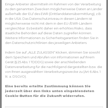
Einige Anbieter übermitteln im Rahmen von der Verarbeitung
körperliche Arbeit
zu den genannten Zwecken möglicherweise Daten an Länder
Sorgfältiges und genaues Arbeiten
außerhalb der EU/ des EWR (Drittlanddatenübermittlung), z.B.
Räumliches Vorstellungsvermögen
in die USA. Das Datenschutzniveau in diesen Ländern ist
Teamfähigkeit
möglicherweise nicht mit dem in den EU-/EWR-Ländern
Verlässlichkeit
vergleichbar. Es besteht daher ein erhöhtes Risiko, dass
Geduldiges und stressresistentes Arbeiten z.B. bei
staatliche Behörden auf diese Daten zugreifen können.
Fehlerbehebungen
Weitere Informationen zu Sicherheitsgarantien finden Sie in
Kundenfreundlichkeit
den Datenschutzrichtlinien des jeweiligen Anbieters.
Das zeichnet Berufe in der
Indem Sie auf „ALLE ZULASSEN“ klicken, stimmen Sie sowohl
Elektrobranche aus
dem Speichern und Abrufen von Informationen auf Ihrem
Gerät (§ 25 Abs. 1 TDDDG) sowie der anschließenden
Zusammenfassend haben alle Berufe in der Elektrobranche
Datenverarbeitung für die nachfolgend dargestellten bzw. die
dasselbe Zielbild: Die Beschäftigung mit Strom. Wem das
von Ihnen ausgewählten Verarbeitungszwecke zu (Art 6 Abs. 1
wichtig ist, kann sich glücklich schätzen: In Deutschland
lit. a. DSGVO).
gibt es sehr viele Möglichkeiten, sich in der Branche zu
entfalten und zu spezialisieren. Dazu gehören mehr Berufe,
Eine bereits erteilte Zustimmung können Sie
als man denkt: Auch Berufsbilder wie Informatiker und
jederzeit über den links unten eingeblendeten
Webdesigner würden ohne Elektronik nicht existieren.
Cookie-Button für die Zukunft widerrufen.
Wichtige Kompetenzen sind nicht nur ein Verständnis
dafür, wie Strom funktioniert: Lösungsorientiertes Arbeiten