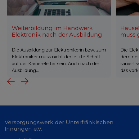
Weiterbildung im Handwerk
Hausel
Elektronik nach der Ausbildung
muss 
Die Ausbildung zur Elektronikerin bzw. zum
Die Elek
Elektroniker muss nicht der letzte Schritt
dem neu
auf der Karriereleiter sein. Auch nach der
saniert 
Ausbildung...
das vor
Previous
Next
Versorgungswerk der Unterfränkischen
Innungen e.V.