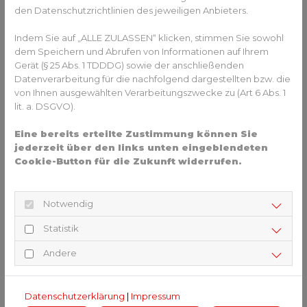
den Datenschutzrichtlinien des jeweiligen Anbieters.
Auch die Garten- und Hausgestaltung gehört zu den
Aufgabenbereichen von Steinmetz:innen. Hofeinfahrten
Indem Sie auf „ALLE ZULASSEN“ klicken, stimmen Sie sowohl
können mit Hilfe von Steinmetzen und Steinmetzinnen
dem Speichern und Abrufen von Informationen auf Ihrem
individuell verschönert werden. Pflastersteine aus Natur-
Gerät (§ 25 Abs. 1 TDDDG) sowie der anschließenden
Datenverarbeitung für die nachfolgend dargestellten bzw. die
oder Kunststein sind ein toller Blickfang. Aber auch auf
von Ihnen ausgewählten Verarbeitungszwecke zu (Art 6 Abs. 1
Terrassen können Pflaster oder Fliesen aus Stein eine
lit. a. DSGVO).
besonders edle Atmosphäre schaffen.
Eine bereits erteilte Zustimmung können Sie
jederzeit über den links unten eingeblendeten
Mehr Informationen zum Thema Steinmetz finden Sie
hier
.
Cookie-Button für die Zukunft widerrufen.
ZURÜCK ZUR ÜBERSICHT
Notwendig
Statistik
Andere
HINWEIS
Datenschutzerklärung
|
Impressum
Dein Ansprechpartner