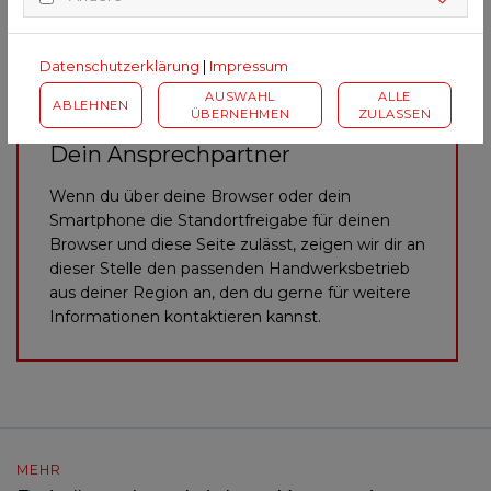
Datenschutzerklärung
|
Impressum
AUSWAHL
ALLE
ABLEHNEN
ÜBERNEHMEN
ZULASSEN
HINWEIS
Dein Ansprechpartner
Wenn du über deine Browser oder dein
Smartphone die Standortfreigabe für deinen
Browser und diese Seite zulässt, zeigen wir dir an
dieser Stelle den passenden Handwerksbetrieb
aus deiner Region an, den du gerne für weitere
Informationen kontaktieren kannst.
MEHR