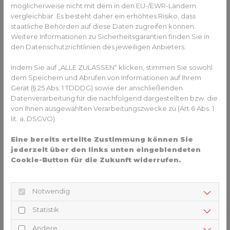
Authentisch und praktisch: Holz-
möglicherweise nicht mit dem in den EU-/EWR-Ländern
Optik aus Keramik
vergleichbar. Es besteht daher ein erhöhtes Risiko, dass
staatliche Behörden auf diese Daten zugreifen können.
Wer den kühlen Look von Beton oder unregelmäßige
Weitere Informationen zu Sicherheitsgarantien finden Sie in
den Datenschutzrichtlinien des jeweiligen Anbieters.
Natursteine nicht mag, der kann (sich) in diesem Jahr auf
Gemütlichkeit setzen. Keramikplatten in Holzoptik
Indem Sie auf „ALLE ZULASSEN“ klicken, stimmen Sie sowohl
verleihen der Terrasse nicht nur eine behagliche
dem Speichern und Abrufen von Informationen auf Ihrem
Atmosphäre, sondern die Struktur ist sogar haptisch
Gerät (§ 25 Abs. 1 TDDDG) sowie der anschließenden
spürbar. Durch eine aufwendige Digitaltechnik lässt sich
Datenverarbeitung für die nachfolgend dargestellten bzw. die
nämlich eine einzigartige Musterung erreichen. Das
von Ihnen ausgewählten Verarbeitungszwecke zu (Art 6 Abs. 1
ermöglicht im Sommer nicht nur einen festen Tritt,
lit. a. DSGVO).
sondern auch ein einmaliges Barfuß-Erlebnis.
Eine bereits erteilte Zustimmung können Sie
Aufgrund von Härte, Langlebigkeit und Belastbarkeit ist
jederzeit über den links unten eingeblendeten
Keramik eine echte Alternative zu Naturstein. Die
Cookie-Button für die Zukunft widerrufen.
Keramikplatten sehen zwar aus wie Holzdielen, sind aber
deutlich strapazierfähiger.
Notwendig
Mehr Informationen zum Thema Steinmetz finden Sie hier.
Statistik
ZURÜCK ZUR ÜBERSICHT
Andere