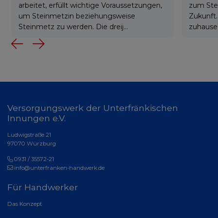
arbeitet, erfüllt wichtige Voraussetzungen,
zum Ste
um Steinmetzin beziehungsweise
Zukunft.
Steinmetz zu werden. Die dreij...
zuhause 
Previous
Next
Versorgungswerk der Unterfränkischen
Innungen e.V.
Ludwigstraße 21
97070 Würzburg
0931 / 35572-21
info@unterfranken-handwerk.de
Für Handwerker
Das Konzept